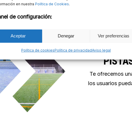
ormación en nuestra
Política de Cookies
.
nel de configuración:
¿QUI
Aceptar
Denegar
Ver preferencias
INSTAL
Política de cookies
Política de privacidad
Aviso legal
PISTAS
Te ofrecemos una
los usuarios pued